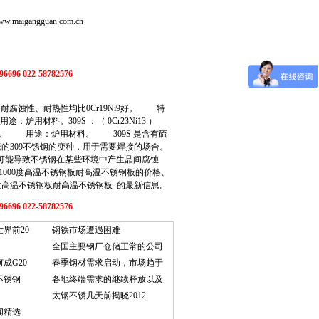
igangguan.com.cn
6 022-58782576
途：耐腐蚀性、耐热性均比0Cr19Ni9好。 特
材料。309S ：（ 0Cr23Ni13 ）
能。 用途：炉用材料。 309S 是含有硫
的309不锈钢的变种，用于需要焊接的场合。
可能导致不锈钢在某些环境中产生晶间腐蚀
000度高温不锈钢板
耐高温不锈钢板
的价格、
00度高温不锈钢板
耐高温不锈钢板
的最新信息。
6 022-58782576
界前20
钢铁市场遭遇困难
全国主要钢厂仓储正常的公司
成G20
春季钢材需求启动，市场趋于
不锈钢
各地终端需求的继续释放以及
太钢不锈几天前揭晓2012
闻精选