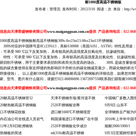
耐1000度高温不锈钢板
发布者：管理员 发布时间：2012/3/10 阅读：次 来自：http://www.ma
信息由天津荣盛钢铁有限公司
www.maigangguan.com.cn
提供 产品咨询电话：022-8689669
1000度高温不锈钢板
耐高温不锈钢板
309s-0cr23ni13-06cr23ni13不锈钢板
09S对应的中国牌号是0Cr23Ni13，美标S30908（美国AISI，ASTM）特性及用
：可承受 980 ℃以下反复加热， 具有较高的高温强度及抗氧化性、抗渗碳性能。 用途：炉用
性：可承受 980 ℃以下反复加热， 具有较高的高温强度及抗氧化性、抗渗碳性
易切削不锈钢，用于主要要求易切削和表而光浩度高的场合。 309L 是碳含量较低
低的碳含量使得在靠近焊缝的热影响区中所析出的碳化物减至最少，而碳化物的析出
焊接侵蚀）。 以上是耐1000度高温不锈钢板
耐高温不锈钢板
的
详细信息，如果您对耐1
家、型号、图片有什么疑问，请拨打022-86896696 13672097558联系我们获取耐10
信息由天津荣盛钢铁有限公司
www.maigangguan.com.cn
提供 产品咨询电话：022-8689669
520耐高温不锈钢管32
天津不锈钢市场/黄河道不锈
中国钢厂多数入围世
520耐热耐高温不锈钢板
2520不锈钢板诠释
9月9日 山东不
口不锈钢花纹板
进口耐1600℃不锈钢现货
全球钢铁去产能为何
内石油公司全线进入页岩气
韩国浦项进口不锈钢厂在中国
2016年上半年中国
012年2月8日欧洲铬铁
2520不锈钢板化学成分
能耐2000/1900/1
热钢板的简述
ntk310s耐高温不锈钢
9月3日宏观财经新