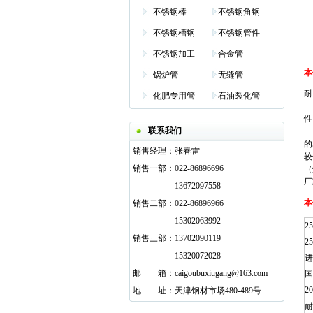
不锈钢棒
不锈钢角钢
不锈钢槽钢
不锈钢管件
不锈钢加工
合金管
本
锅炉管
无缝管
耐
化肥专用管
石油裂化管
3
性
联系我们
特
的
销售经理：
张春雷
较
销售一部：
022-86896696
（
厂
13672097558
本
销售二部：
022-86896966
15302063992
2
销售三部：
13702090119
2
15320072028
进
邮
邮箱
箱：
caigoubuxiugang@163.com
国
2
地
邮箱
址：
天津钢材市场480-489号
耐