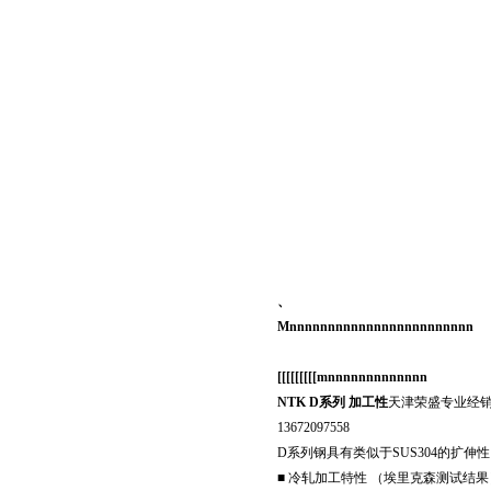
、
Mnnnnnnnnnnnnnnnnnnnnnnnn
[[[[[[[[[mnnnnnnnnnnnnn
NTK D
系列 加工性
天津荣盛专业经销日
13672097558
D系列钢具有类似于SUS304的扩伸
■ 冷轧加工特性 （埃里克森测试结果