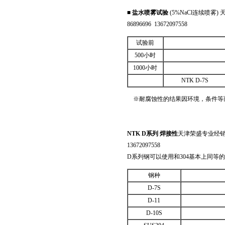
■
盐水喷雾试验
(5%NaCl连续喷雾
86896696 13672097558
试验前
500小时
1000小时
NTK D-7S
※耐腐蚀性的结果因环境，条件等
NTK D
系列 焊接性
天津荣盛专业经销日
13672097558
D系列钢可以使用和304基本上同等
钢种
D-7S
D-11
D-10S