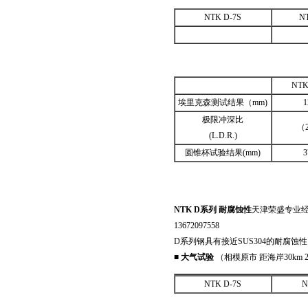
NTK D-7S
N
NTK
埃里克森测试结果（mm)
1
极限冲深比
（2
(L.D.R.)
圆锥杯试验结果(mm)
3
NTK D
系列 耐腐蚀性
天津荣盛专业经销
13672097558
D系列钢具有接近SUS304的耐腐蚀
■
大气试验
（相模原市 距海岸30km 
NTK D-7S
N