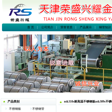
首 页
|
公司简介
|
荣誉资质
|
产品展示
|
钢管知识
产品类别
ntk310s耐高温不锈钢板ntk309s不
不锈钢板
不锈钢管