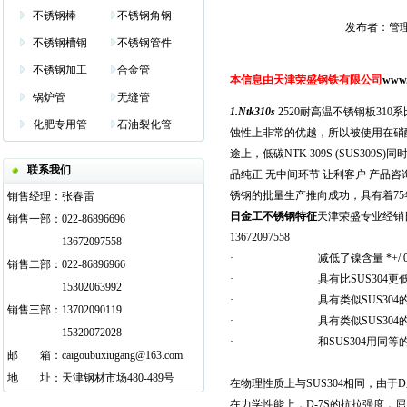
不锈钢棒
不锈钢角钢
发布者：管理员 发
不锈钢槽钢
不锈钢管件
不锈钢加工
合金管
本信息由天津荣盛钢铁有限公司
www.
锅炉管
无缝管
1.Ntk310s
2520
耐高温不锈钢板
310
化肥专用管
石油裂化管
蚀性上非常的优越，所以被使用在硝
途上，低碳NTK 309S (SUS3
联系我们
品纯正 无中间环节 让利客户 产品咨询订购电话
锈钢的批量生产推向成功，具有着7
销售经理：
张春雷
日金工不锈钢
特征
天津荣盛专业经销日
销售一部：
022-86896696
13672097558
13672097558
· 减低了镍含量 *+/.
销售二部：
022-86896966
· 具有比SUS304更低
15302063992
· 具有类似SUS304的加
销售三部：
13702090119
· 具有类似SUS304的耐
15320072028
· 和SUS304用同等的焊
邮
邮箱
箱：
caigoubuxiugang@163.com
地
邮箱
址：
天津钢材市场480-489号
在物理性质上与SUS304相同，由于
在力学性能上，D-7S的抗拉强度，屈