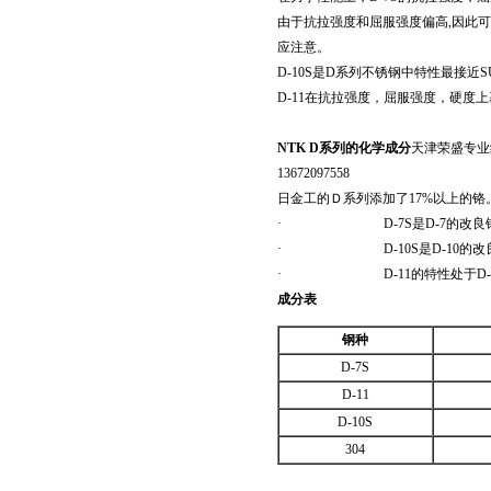
由于抗拉强度和屈服强度偏高,因此可
应注意。
D-10S是D系列不锈钢中特性最接近S
D-11在抗拉强度，屈服强度，硬度上基本
NTK D
系列的化学成分
天津荣盛专业经
13672097558
日金工的Ｄ系列添加了17%以上的铬
· D-7S是D-7的改良钢种
· D-10S是D-10的改良钢种
· D-11的特性处于D-7S和D-
成分表
钢种
D-7S
D-11
D-10S
304