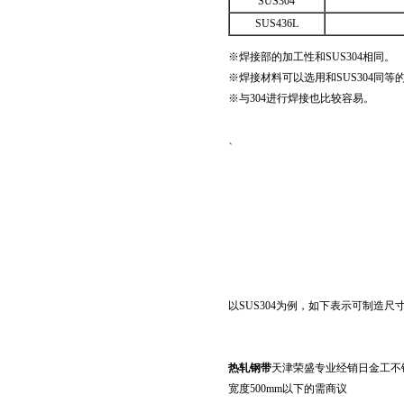
SUS304
SUS436L
※焊接部的加工性和SUS304相同。
※焊接材料可以选用和SUS304同等
※与304进行焊接也比较容易。
、
以SUS304为例，如下表示可制造
热轧钢带
天津荣盛专业经销日金工不锈钢 
宽度500mm以下的需商议