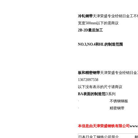
冷轧钢带
天津荣盛专业经销日金工不锈钢 
宽度500mm以下的需商议
2B
·
2D
最后加工
NO.3,NO.4
和
HL
的制造范围
板和精密钢带
天津荣盛专业经销日金工不
13672097558
以下没有表示的尺寸请商议
BA
表面的制造范
D系列
· 不锈钢钢板
· 精密钢带
本信息由天津荣盛钢铁有限公司
www.
日本日金工钢铁公司简介