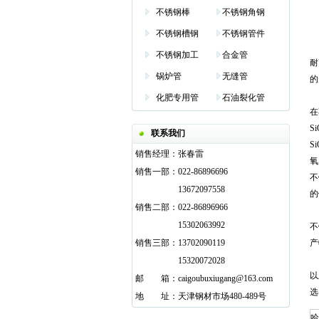
不锈钢棒
不锈钢角钢
不锈钢槽钢
不锈钢管件
不锈钢加工
合金管
耐
锅炉管
无缝管
的
化肥专用管
石油裂化管
在
S
联系我们
S
销售经理：
张春雷
氧
销售一部：
022-86896696
不
13672097558
的
销售二部：
022-86896966
15302063992
不
销售三部：
13702090119
产
15320072028
以
邮
邮箱
箱：
caigoubuxiugang@163.com
选
地
邮箱
址：
天津钢材市场480-489号
哈