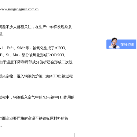
aigangguan.com.cn
问题不少人都很关注，在生产中华祥发现杂质
理。
Si、SiMn等）被氧化生成了Al2O3、
、Ti、Si、Mn）部分被氧化形成FeOCr2O3、
结晶过程中，由于温度下降和局部成分偏析还会形成二次脱
型夹杂物、混入钢液的炉渣（如AOD出钢过程
程中，钢液吸入空气中的N2与钢中[Ti]作用的
方面企业要严格耐高温不锈钢板原材料的筛
质。