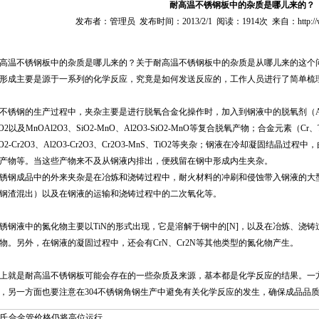
耐高温不锈钢板中的杂质是哪儿来的？
发布者：管理员 发布时间：2013/2/1 阅读：1914次 来自：http://www.m
高温不锈钢板中的杂质是哪儿来的？关于耐高温不锈钢板中的杂质是从哪儿来的这个
形成主要是源于一系列的化学反应，究竟是如何发送反应的，工作人员进行了简单梳
不锈钢的生产过程中，夹杂主要是进行脱氧合金化操作时，加入到钢液中的脱氧剂（A1、Fe
iO2以及MnOAl2O3、SiO2-MnO、Al2O3-SiO2-MnO等复合脱氧产物；合金元素（Cr
iO2-Cr2O3、Al2O3-Cr2O3、Cr2O3-MnS、TiO2等夹杂；钢液在冷却凝固
产物等。当这些产物来不及从钢液内排出，便残留在钢中形成内生夹杂。
锈钢成品中的外来夹杂是在冶炼和浇铸过程中，耐火材料的冲刷和侵蚀带入钢液的大
钢渣混出）以及在钢液的运输和浇铸过程中的二次氧化等。
锈钢液中的氮化物主要以TiN的形式出现，它是溶解于钢中的[N]，以及在冶炼、浇铸过
物。另外，在钢液的凝固过程中，还会有CrN、Cr2N等其他类型的氮化物产生。
上就是耐高温不锈钢板可能会存在的一些杂质及来源，基本都是化学反应的结果。一
，另一方面也要注意在304不锈钢角钢生产中避免有关化学反应的发生，确保成品品
氏合金管价格仍将高位运行