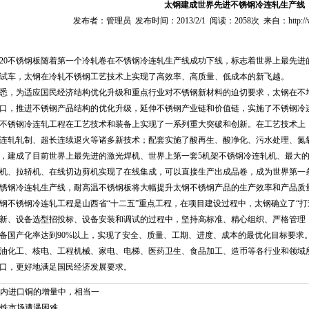
太钢建成世界先进不锈钢冷连轧生产线
发布者：管理员 发布时间：2013/2/1 阅读：2058次 来自：http://www.m
520不锈钢板随着第一个冷轧卷在不锈钢冷连轧生产线成功下线，标志着世界上最先
试车，太钢在冷轧不锈钢工艺技术上实现了高效率、高质量、低成本的新飞越。
悉，为适应国民经济结构优化升级和重点行业对不锈钢新材料的迫切要求，太钢在不
口，推进不锈钢产品结构的优化升级，延伸不锈钢产业链和价值链，实施了不锈钢冷连轧
不锈钢冷连轧工程在工艺技术和装备上实现了一系列重大突破和创新。在工艺技术上
连轧轧制、超长连续退火等诸多新技术；配套实施了酸再生、酸净化、污水处理、氮
，建成了目前世界上最先进的激光焊机、世界上第一套5机架不锈钢冷连轧机、最大
机、拉轿机、在线切边剪机实现了在线集成，可以直接生产出成品卷，成为世界第一
锈钢冷连轧生产线，耐高温不锈钢板将大幅提升太钢不锈钢产品的生产效率和产品质
钢不锈钢冷连轧工程是山西省“十二五”重点工程，在项目建设过程中，太钢确立了“
新、设备选型招投标、设备安装和调试的过程中，坚持高标准、精心组织、严格管理
备国产化率达到90%以上，实现了安全、质量、工期、进度、成本的最优化目标要求。
油化工、核电、工程机械、家电、电梯、医药卫生、食品加工、造币等各行业和领域
口，更好地满足国民经济发展要求。
内进口铜的增量中，相当一
铁市场遭遇困难