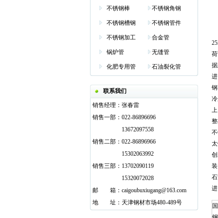
不锈钢棒
不锈钢角钢
不锈钢槽钢
不锈钢管件
不锈钢加工
合金管
2
锅炉管
无缝管
荷
据
化肥专用管
石油裂化管
进
钢
联系我们
冷
销售经理：
张春雷
上
销售一部：
022-86896696
整
13672097558
不
销售二部：
022-86896966
太
15302063992
创
销售三部：
13702090119
装
石
15320072028
进
邮
邮箱
箱：
caigoubuxiugang@163.com
地
邮箱
址：
天津钢材市场480-489号
国
钢