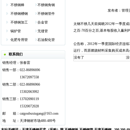
不锈钢棒
不锈钢角钢
发布者：管理员 发布
不锈钢槽钢
不锈钢管件
不锈钢加工
合金管
太钢不锈几天前揭晓2012年一季度成
之百-70百分之百;基本每股收入赢利约0.
锅炉管
无缝管
化肥专用管
石油裂化管
公告称，2012年一季度国际经济
运行，而原燃烧材料采集购买成本高
联系我们
没有了
没
销售经理：
张春雷
销售一部：
022-86896696
13672097558
销售二部：
022-86896966
15302063992
销售三部：
13702090119
15320072028
邮
邮箱
箱：
caigoubuxiugang@163.com
地
邮箱
址：
天津钢材市场480-489号
本站关键词：
天津不锈钢买卖（采购）网
不锈钢板 不锈钢管
天津不锈钢
200 300 