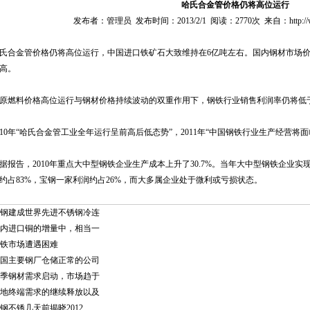
哈氏合金管价格仍将高位运行
发布者：管理员 发布时间：2013/2/1 阅读：2770次 来自：http://www.m
氏合金管价格仍将高位运行，中国进口铁矿石大致维持在6亿吨左右。国内钢材市场
高。
原燃料价格高位运行与钢材价格持续波动的双重作用下，钢铁行业销售利润率仍将低
010年“哈氏合金管工业全年运行呈前高后低态势”，2011年“中国钢铁行业生产经营将
据报告，2010年重点大中型钢铁企业生产成本上升了30.7%。当年大中型钢铁企业实
约占83%，宝钢一家利润约占26%，而大多属企业处于微利或亏损状态。
钢建成世界先进不锈钢冷连
内进口铜的增量中，相当一
铁市场遭遇困难
国主要钢厂仓储正常的公司
季钢材需求启动，市场趋于
地终端需求的继续释放以及
钢不锈几天前揭晓2012