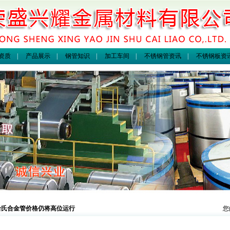
资质
|
产品展示
|
钢管知识
|
加工车间
|
不锈钢管资讯
|
不锈钢板资
哈氏合金管价格仍将高位运行
您