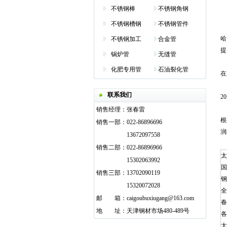
不锈钢棒
不锈钢角钢
不锈钢槽钢
不锈钢管件
哈
不锈钢加工
合金管
提
锅炉管
无缝管
化肥专用管
石油裂化管
在
联系我们
2
销售经理：
张春雷
根
销售一部：
022-86896696
润
13672097558
销售二部：
022-86896966
太
15302063992
国
销售三部：
13702090119
钢
15320072028
全
邮
邮箱
箱：
caigoubuxiugang@163.com
春
地
邮箱
址：
天津钢材市场480-489号
各
太