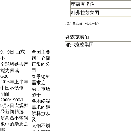
蒂森克虏伯
耶弗拉兹集团
, OP: 0.75pt" width=47>
蒂森克虏伯
耶弗拉兹集团
9月9日 山东
全国主要
不
钢厂仓储
全球钢铁去产
正常的公
能为何成
司
G20
春季钢材
2016年上半年
需求启
中国不锈钢
动，市场
能耐
趋于
2000/1900/1
各地终端
9月3日宏观财
需求的继
经新闻精选
续释放以
耐高温不锈钢
及
板中的杂质是
太钢不锈
哪