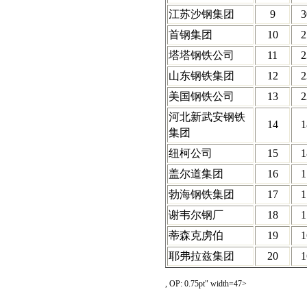
江苏沙钢集团
9
3
首钢集团
10
2
塔塔钢铁公司
11
2
山东钢铁集团
12
2
美国钢铁公司
13
2
河北新武安钢铁
14
1
集团
纽柯公司
15
1
盖尔道集团
16
1
勃海钢铁集团
17
1
谢韦尔钢厂
18
1
蒂森克虏伯
19
1
耶弗拉兹集团
20
1
, OP: 0.75pt" width=47>