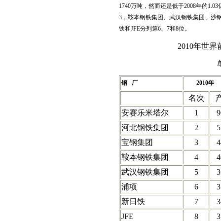
1740万吨，然而还是低于2008年的1
3，鞍本钢铁集团、武汉钢铁集团、沙钢
铁和JFE分列第6、7和8位。
2010年世
钢
厂
2010
年
名次
安赛乐米塔尔
1
9
河北钢铁集团
2
5
宝钢集团
3
4
鞍本钢铁集团
4
4
武汉钢铁集团
5
3
浦项
6
3
新日铁
7
3
JFE
8
3