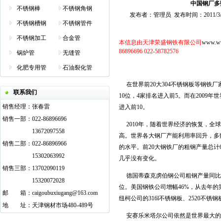
中国钢厂多
不锈钢棒
不锈钢角钢
发布者：管理员 发布时间：2011/3/10 阅
不锈钢槽钢
不锈钢管件
不锈钢加工
合金管
本信息由天津荣盛钢铁有限公司
www.
w
86896696 022-58782576
锅炉管
无缝管
化肥专用管
石油裂化管
在世界前20大
304不锈钢板
等钢铁厂
联系我们
10位，4家排名进入前5。而在2009
销售经理：
张春雷
进入前10。
销售一部：
022-86896696
2010年，随着世界经济的恢复，全球粗
13672097558
高。世界各大钢厂产能利用率回升，多
销售二部：
022-86896966
的水平。前20大钢铁厂的粗钢产量总计6.
15302063992
几乎没有变化。
销售三部：
13702090119
德国蒂森克虏伯钢公司粗钢产量同比增幅
15320072028
位。美国钢铁公司增幅46%，从去年的第
邮
邮箱
箱：
caigoubuxiugang@163.com
纽柯公司的
316l不锈钢板
、
2520不锈钢
地
邮箱
址：
天津钢材市场480-489号
安赛乐米塔尔公司依然是世界最大的钢铁厂