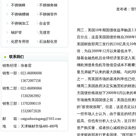
不锈钢棒
不锈钢角钢
发布者：管理员 
不锈钢槽钢
不锈钢管件
不锈钢加工
合金管
周三，美国10年期国债收益率触及3.
锅炉管
无缝管
百分点，这是美国国债价格自2008
化肥专用管
石油裂化管
美国财政部周三发行的210亿美元10
倍，为自2009年12月以来最低水平。
联系我们
随着金融危机后全球经济复苏进入第
继欧洲债务危机导致借贷成本不断攀
销售经理：
张春雷
曼兄弟破产以来的最大跌幅。与此同
销售一部：
022-86896696
之一，而英国市场的基准利率也已经
13672097558
继周二美国政府决定实施宽松的财政
销售二部：
022-86896966
天国债价格就创下2009年6月以来的
15302063992
市场抛售美国国债之前，美国总统奥
销售三部：
13702090119
的“薪资税假期”。但是，这是否足
15320072028
一些市场人士认为，由于最近的经济
邮
邮箱
箱：
caigoubuxiugang@163.com
提高。但也有分析人士认为，近日市
地
邮箱
址：
天津钢材市场480-489号
资产购买量，或者担心减税协议虽然
促使财政部发行更多国债。“很可能