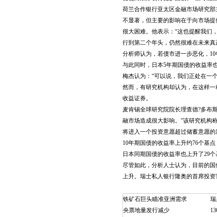
荷兰合作银行亚太区金融市场研究部
不显著，但主要的影响在于向市场提
很大困难。他表示：“这也提醒我们
行到第二个年头，仍然很难在未来真
分析师认为，若债市进一步恶化，10年期
与此同时，日本5年期国债的收益率
梅杰认为：“可以说，我们正处在一
然而，有研究机构却认为，在这样一
收益证券。
麦肯锡全球研究院院长理查德?多布
融市场造成很大影响。”该研究机构
将进入一个投资意愿超过储蓄意愿的
10年期国债的收益率上升约76个基
日本同期国债的收益率也上升了29个
尽管如此，分析人士认为，目前的国
上升。瑞士私人银行隆奥的首席投资
铁矿石巨头瞄准亚洲需求
瑞
央票地量发行减少
1