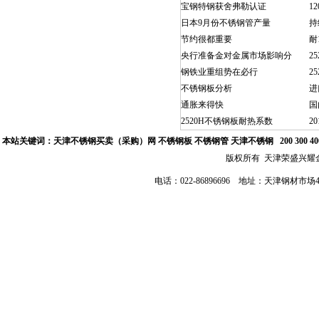
宝钢特钢获舍弗勒认证
1
日本9月份不锈钢管产量
持
节约很都重要
耐
央行准备金对金属市场影响分
2
钢铁业重组势在必行
2
不锈钢板分析
进
通胀来得快
国
2520H不锈钢板耐热系数
2
本站关键词：
天津不锈钢买卖（采购）网
不锈钢板 不锈钢管
天津不锈钢
200 300 
版权所有 天津荣盛兴
电话：022-86896696 地址：天津钢材市场