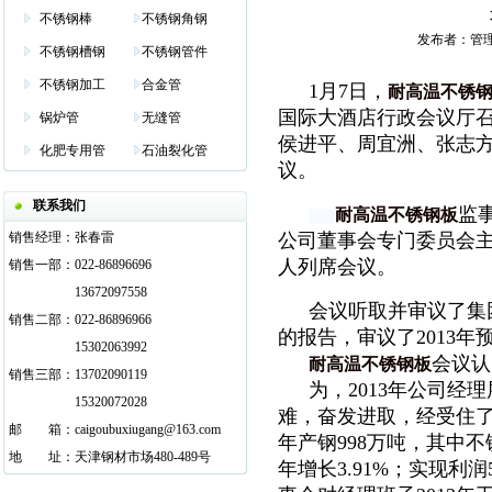
不锈钢棒
不锈钢角钢
发布者：管理员 发
不锈钢槽钢
不锈钢管件
不锈钢加工
合金管
1月7日，
耐高温不锈
国际大酒店行政会议厅
锅炉管
无缝管
侯进平、周宜洲、张志
化肥专用管
石油裂化管
议。
联系我们
监
耐高温不锈钢板
销售经理：
张春雷
公司董事会专门委员会
人列席会议。
销售一部：
022-86896696
13672097558
会议听取并审议了集团
销售二部：
022-86896966
的报告，审议了2013年
15302063992
会议认
耐高温不锈钢板
销售三部：
13702090119
为，2013年公司
15320072028
难，奋发进取，经受住
邮
邮箱
箱：
caigoubuxiugang@163.com
年产钢998万吨，其中不
地
邮箱
址：
天津钢材市场480-489号
年增长3.91%；实现利