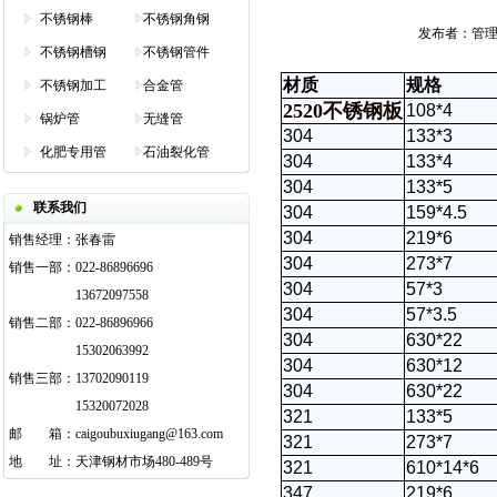
不锈钢棒
不锈钢角钢
发布者：管理员 发
不锈钢槽钢
不锈钢管件
材质
规格
不锈钢加工
合金管
2520不锈钢板
108*4
锅炉管
无缝管
304
133*3
化肥专用管
石油裂化管
304
133*4
304
133*5
联系我们
304
159*4.5
304
219*6
销售经理：
张春雷
304
273*7
销售一部：
022-86896696
304
57*3
13672097558
304
57*3.5
销售二部：
022-86896966
304
630*22
15302063992
304
630*12
销售三部：
13702090119
304
630*22
15320072028
321
133*5
邮
邮箱
箱：
caigoubuxiugang@163.com
321
273*7
地
邮箱
址：
天津钢材市场480-489号
321
610*14*6
347
219*6