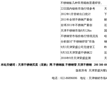
不锈钢板
几种常用规格普通焊管。
22日国内镍铁市场行情参考
天
2012年1月管材出口统计
下
2011年全球不锈钢产量创
耐
全球2011年不锈钢产量创
近
天津不锈钢市场9月12&n
国
不锈钢管市场价格行情境况浅
哈
分析探讨“不锈钢焊管”市场
钢
9月3天津荣盛公司无缝管工
昨
9月3日天津荣盛不锈钢22
近
2016年9月天津荣盛监测
天
本站关键词：
天津不锈钢买卖（采购）网
不锈钢板 不锈钢管
天津不锈钢
200 300 
版权所有 天津荣盛兴
电话：022-86896696 地址：天津钢材市场