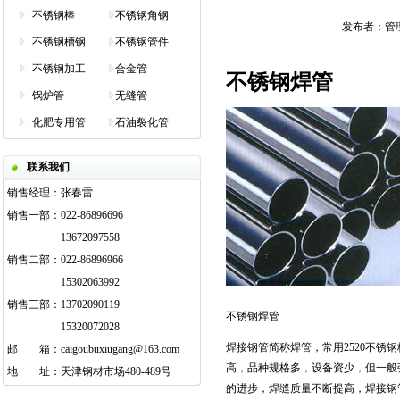
不锈钢棒
不锈钢角钢
发布者：管理员 
不锈钢槽钢
不锈钢管件
不锈钢加工
合金管
不锈钢焊管
锅炉管
无缝管
化肥专用管
石油裂化管
联系我们
销售经理：
张春雷
销售一部：
022-86896696
13672097558
销售二部：
022-86896966
15302063992
销售三部：
13702090119
不锈钢焊管
15320072028
焊接钢管简称焊管，常用
2520不锈钢
邮
邮箱
箱：
caigoubuxiugang@163.com
高，品种规格多，设备资少，但一般
地
邮箱
址：
天津钢材市场480-489号
的进步，焊缝质量不断提高，焊接钢