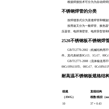
根据焊接技术可分为为自动焊焊接
不锈钢焊管的分类
按焊缝形式分为直缝焊管和螺旋
按用途又分为一般焊管、换热器管
压器管、电焊薄壁管、电焊异型管和
2520不锈钢板
不锈钢焊
GB/T12770-2002（机械
件。其代表材质0Cr13、1Cr17、00Cr19
GB/T12771-2008（流体输送用
06Cr19Ni110Ti、00Cr17、0Cr18Ni
耐高温不锈钢板
规格结
线规
直线结构
（AWG）
根数/线径（m
10
37 × 0.43