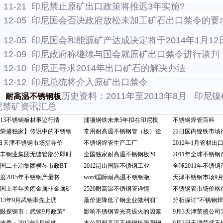
11-21 印尼禁止原矿出口政策将推迟3年实施?
12-05 印尼国会否决政府放松未加工矿石出口禁令的要
12-05 印尼国会和能源矿产达成决定将于2014年1月1
12-09 印尼政府称继续与国会就原矿出口禁令进行谈判
12-10 印尼正寻求2014年出口矿石的解决办法
12-12 印尼总统将介入原矿出口禁令
历史资料：2011年至2013年8月 印尼
耐高温不锈钢板
尼禁矿资讯汇总
013不锈钢板材事迹行情
浦项钢铁未来5年拟在印尼投
不锈钢焊管百科
荣盛独家】传说中的不锈钢
常用耐高温不锈钢管（板）诠
22日国内镍铁市场
日天津不锈钢市场指导价
不锈钢焊管生产工厂
2012年1月管材出
丰钢业集团无缝管部分即时
全国独家耐高温不锈钢板20
2011年全球不锈
国二十冶集团横琴市政BT
2012昆山国际不锈钢工业
全球2011年不锈
度2015年不锈钢产量将
word国际耐高温不锈钢板
天津不锈钢市场9月1
国上半年关闭金属非金属矿
2520耐高温不锈钢管详情
不锈钢管市场价格
013年9月武钢率先上调
落价更降低了钢企业微利润“
分析探讨“不锈钢焊
眼探钢市：武钢9月政策“
影响不锈钢管光亮退火的因素
9月3天津荣盛公司