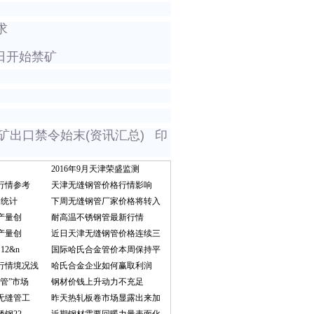
求
2日开始禁矿
镍矿出口禁令始末(资讯汇总) 印
2016年9月天津荣盛监测
行情参考
天津无缝钢管价格行情影响
口统计
下周无缝钢管厂家价格将转入
钢产量创
耐高温不锈钢管最新行情
钢产量创
近日天津无缝钢管价格连续三
2&n
国际哈氏合金管价本周保持平
行情境况浅
哈氏合金企业如何赢取利润
管”市场
钢材价钱上升动力不充足
无缝管工
昨天热轧板卷市场显露出来加