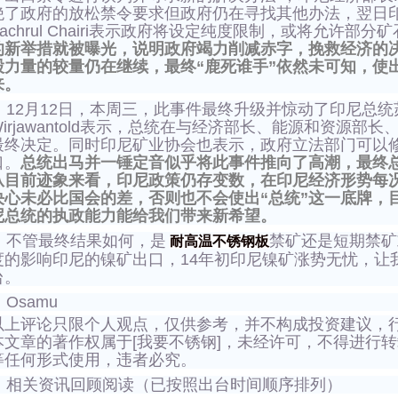
绝了政府的放松禁令要求但政府仍在寻找其他办法，翌日
Bachrul Chairi表示政府将设定纯度限制，或将允许部分
的新举措就被曝光，说明政府竭力削减赤字，挽救经济的
股力量的较量仍在继续，最终“鹿死谁手”依然未可知，使
来。
12月12日，本周三，此事件最终升级并惊动了印尼总统苏
Wirjawantold表示，总统在与经济部长、能源和资源
最终决定。同时印尼矿业协会也表示，政府立法部门可以
口。
总统出马并一锤定音似乎将此事件推向了高潮，最终
从目前迹象来看，印尼政策仍存变数，在印尼经济形势每
决心未必比国会的差，否则也不会使出“总统”这一底牌，
尼总统的执政能力能给我们带来新希望。
不管最终结果如何，是
禁矿还是短期禁矿
耐高温不锈钢板
度的影响印尼的镍矿出口，14年初印尼镍矿涨势无忧，让
台。
Osamu
以上评论只限个人观点，仅供参考，并不构成投资建议，
本文章的著作权属于[我要不锈钢]，未经许可，不得进行
等任何形式使用，违者必究。
相关资讯回顾阅读（已按照出台时间顺序排列）