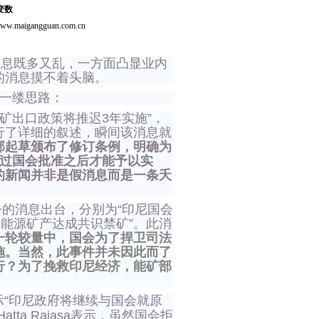
变数
igangguan.com.cn
消息既多又乱，一方面凸显业内
的消息摸不着头脑。
一缕思路：
矿出口政策将推迟3年实施”，
行了详细的叙述，瞬间该消息就
部起草颁布了修订条例，明确为
经过国会批准之后才能予以实
的新闻并非是假消息而是一条夭
的消息出台，分别为“印尼国会
和能源矿产达成共识禁矿”。此消
一轮较量中，国会为了捍卫司法
施。当然，此事件并未因此而了
行？为了挽救印尼经济，能矿部
示“印尼政府将继续与国会就原
a Rajasa表示，虽然国会拒