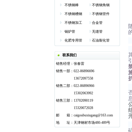
不锈钢棒
不锈钢角钢
不锈钢槽钢
不锈钢管件
不锈钢加工
合金管
锅炉管
无缝管
化肥专用管
石油裂化管
联系我们
销售经理：
张春雷
销售一部：
022-86896696
13672097558
销售二部：
022-86896966
15302063992
销售三部：
13702090119
15320072028
邮
邮箱
箱：
caigoubuxiugang@163.com
地
邮箱
址：
天津钢材市场480-489号