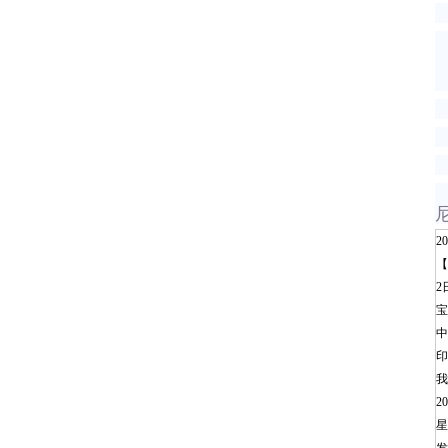
2
【
2
宝
中
印
我
2
星