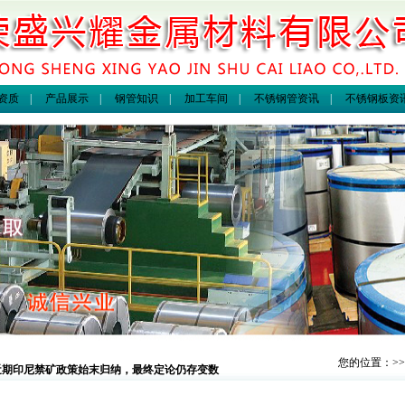
资质
|
产品展示
|
钢管知识
|
加工车间
|
不锈钢管资讯
|
不锈钢板资
您的位置：>
近期印尼禁矿政策始末归纳，最终定论仍存变数