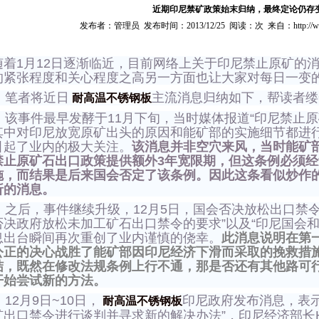
近期印尼禁矿政策始末归纳，最终定论仍存
发布者：管理员 发布时间：2013/12/25 阅读：次 来自：http://www.ma
随着1月12日逐渐临近，目前网络上关于印尼禁止原矿的
的紧张程度和关心程度之高另一方面也让大家对每日一变
笔者将近日
主流消息归纳如下，帮读者缕
耐高温不锈钢板
该事件最早发酵于11月下旬，当时媒体报道“印尼禁止原
其中对印尼放宽原矿出头的原因和能矿部的实施细节都进
引起了业内的极大关注。
该消息并非空穴来风，当时能矿
禁止原矿石出口政策提供额外3年宽限期，但这条例必须
施，而结果是后来国会否定了该条例。因此这条看似炒作
折的消息。
之后，事件继续升级，12月5日，国会否决放松出口禁令
否决政府放松未加工矿石出口禁令的要求”以及“印尼国会
息出台瞬间再次重创了业内谨慎的侥幸。
此消息说明在第
公正的决心战胜了能矿部因印尼经济下滑而采取的挽救措
结，既然在修改法规条例上行不通，那是否还有其他路可
开始尝试新的方法。
12月9日~10日，
印尼政府发布消息，表
耐高温不锈钢板
矿出口禁令进行谈判并寻求新的解决办法”，印尼经济部长Hatt